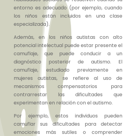
entorno es adecuado (por ejemplo, cuando
los niños están incluidos en una clase
especializada).
Además, en los niños autistas con alto
potencial intelectual puede estar presente el
camuflaje, que puede conducir a un
diagnóstico posterior de autismo. El
camuflaje, estudiado previamente en
mujeres autistas, se refiere al uso de
mecanismos compensatorios para
contrarrestar las dificultades que
experimentan en relación con el autismo.
Por ejemplo, estos individuos pueden
camuflar sus dificultades para detectar
emociones más sutiles o comprender